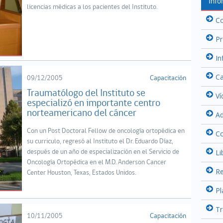
Info
licencias médicas a los pacientes del Instituto.
Co
Pr
In
Ca
09/12/2005
Capacitación
Traumatólogo del Instituto se
Ví
especializó en importante centro
norteamericano del cáncer
Ad
Con un Post Doctoral Fellow de oncología ortopédica en
C
su curriculo, regresó al Instituto el Dr. Eduardo Díaz,
Li
después de un año de especialización en el Servicio de
Oncología Ortopédica en el M.D. Anderson Cancer
Re
Center Houston, Texas, Estados Unidos.
Pl
Tr
10/11/2005
Capacitación