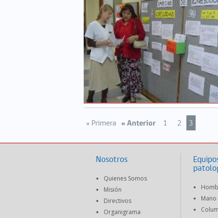
« Primera
« Anterior
1
2
3
Nosotros
Equipo
patolo
Quienes Somos
Homb
Misión
Mano
Directivos
Colu
Organigrama