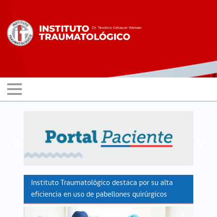
Instituto Traumatológico destaca por su alta
eficiencia en uso de pabellones quirúrgicos