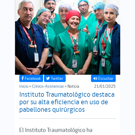
Facebook
Twitter
Escuchar
Inicio
>
Clínico-Asistencial
> Noticia
21/01/2025
Instituto Traumatológico destaca
por su alta eficiencia en uso de
pabellones quirúrgicos
El Instituto Traumatológico ha