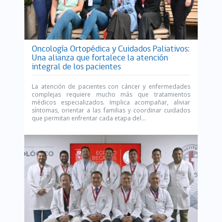
Oncología Ortopédica y Cuidados Paliativos:
Una alianza que fortalece la atención
integral de los pacientes
La atención de pacientes con cáncer y enfermedades
complejas requiere mucho más que tratamientos
médicos especializados. Implica acompañar, aliviar
síntomas, orientar a las familias y coordinar cuidados
que permitan enfrentar cada etapa del...