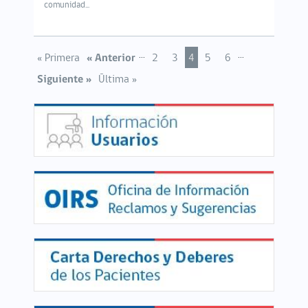
comunidad...
...
...
« Primera
« Anterior
2
3
4
5
6
Siguiente »
Última »